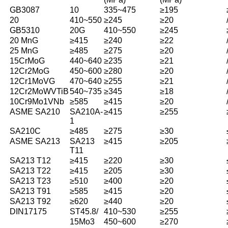
GB3087
10
335~475
≥195
20
410~550
≥245
≥20
GB5310
20G
410~550
≥245
20 MnG
≥415
≥240
≥22
25 MnG
≥485
≥275
≥20
15CrMoG
440~640
≥235
≥21
12Cr2MoG
450~600
≥280
≥20
12Cr1MoVG
470~640
≥255
≥21
12Cr2MoWVTiB
540~735
≥345
≥18
10Cr9Mo1VNb
≥585
≥415
≥20
ASME SA210
SA210A-
≥415
≥255
1
SA210C
≥485
≥275
≥30
ASME SA213
SA213
≥415
≥205
T11
SA213 T12
≥415
≥220
≥30
SA213 T22
≥415
≥205
≥30
SA213 T23
≥510
≥400
≥20
SA213 T91
≥585
≥415
≥20
SA213 T92
≥620
≥440
≥20
DIN17175
ST45.8/
410~530
≥255
15Mo3
450~600
≥270