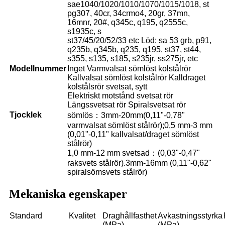
sae1040/1020/1010/1070/1015/1018, st
pg307, 40cr, 34crmo4, 20gr, 37mn,
16mnr, 20#, q345c, q195, q2555c,
s1935c, s
st37/45/20/52/33 etc Löd: sa 53 grb, p91,
q235b, q345b, q235, q195, st37, st44,
s355, s135, s185, s235jr, ss275jr, etc
Modellnummer
Inget Varmvalsat sömlöst kolstålrör
Kallvalsat sömlöst kolstålrör Kalldraget
kolstålsrör svetsat, sytt
Elektriskt motstånd svetsat rör
Längssvetsat rör Spiralsvetsat rör
Tjocklek
sömlös：3mm-20mm(0,11"-0,78"
varmvalsat sömlöst stålrör);0,5 mm-3 mm
(0,01"-0,11" kallvalsat/draget sömlöst
stålrör)
1,0 mm-12 mm svetsad：(0,03"-0,47"
raksvets stålrör).3mm-16mm (0,11"-0,62"
spiralsömsvets stålrör)
Mekaniska egenskaper
Standard
Kvalitet
Draghållfasthet
Avkastningsstyrka
(MPa)
(MPa)