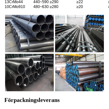
13CrMo44
440~590
≥290
≥22
10CrMo910
480~630
≥280
≥20
Förpackningsleverans