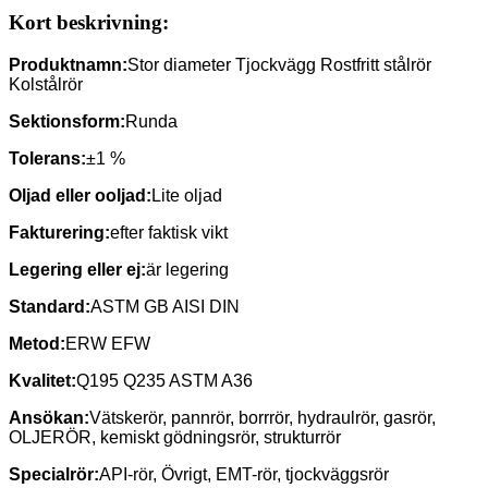
Kort beskrivning:
Produktnamn:
Stor diameter Tjockvägg Rostfritt stålrör
Kolstålrör
Sektionsform:
Runda
Tolerans:
±1 %
Oljad eller ooljad:
Lite oljad
Fakturering:
efter faktisk vikt
Legering eller ej:
är legering
Standard:
ASTM GB AISI DIN
Metod:
ERW EFW
Kvalitet:
Q195 Q235 ASTM A36
Ansökan:
Vätskerör, pannrör, borrrör, hydraulrör, gasrör,
OLJERÖR, kemiskt gödningsrör, strukturrör
Specialrör:
API-rör, Övrigt, EMT-rör, tjockväggsrör