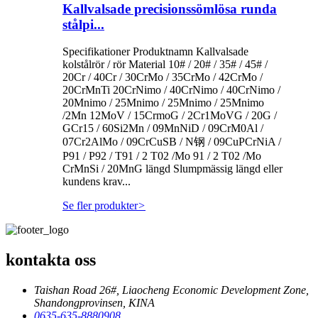
Kallvalsade precisionssömlösa runda
stålpi...
Specifikationer Produktnamn Kallvalsade
kolstålrör / rör Material 10# / 20# / 35# / 45# /
20Cr / 40Cr / 30CrMo / 35CrMo / 42CrMo /
20CrMnTi 20CrNimo / 40CrNimo / 40CrNimo /
20Mnimo / 25Mnimo / 25Mnimo / 25Mnimo
/2Mn 12MoV / 15CrmoG / 2Cr1MoVG / 20G /
GCr15 / 60Si2Mn / 09MnNiD / 09CrM0Al /
07Cr2AlMo / 09CrCuSB / N钢 / 09CuPCrNiA /
P91 / P92 / T91 / 2 T02 /Mo 91 / 2 T02 /Mo
CrMnSi / 20MnG längd Slumpmässig längd eller
kundens krav...
Se fler produkter
>
kontakta oss
Taishan Road 26#, Liaocheng Economic Development Zone,
Shandongprovinsen, KINA
0635-635-8880908