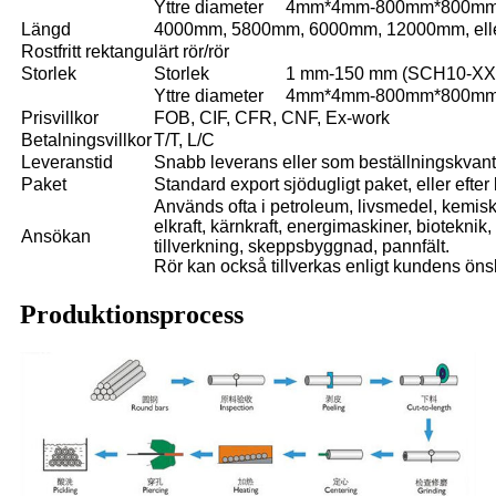
Yttre diameter
4mm*4mm-800mm*800m
Längd
4000mm, 5800mm, 6000mm, 12000mm, eller
Rostfritt rektangulärt rör/rör
Storlek
Storlek
1 mm-150 mm (SCH10-XX
Yttre diameter
4mm*4mm-800mm*800m
Prisvillkor
FOB, CIF, CFR, CNF, Ex-work
Betalningsvillkor
T/T, L/C
Leveranstid
Snabb leverans eller som beställningskvanti
Paket
Standard export sjödugligt paket, eller efter
Används ofta i petroleum, livsmedel, kemisk 
elkraft, kärnkraft, energimaskiner, bioteknik
Ansökan
tillverkning, skeppsbyggnad, pannfält.
Rör kan också tillverkas enligt kundens ön
Produktionsprocess