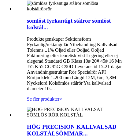
sömlöst fyrkantigt stålrör sömlöst
kolstål...
Produktegenskaper Sektionsform
Fyrkantig/rektangulär Ytbehandling Kallvalsad
Tolerans ±1% Oljad eller Ooljad Ooljad
Fakturering efter teoretisk vikt Legering eller ej
olegerad Standard GB Klass 10# 20# 45# 16 Mn
J55 K55 CG95G C90D Leveranstid 15-21 dagar
Användningsstruktur Rör Specialrör API
Rörtjocklek 1-200 mm Längd 12M, 6m, 5,8M
Nyckelord Kolsömlös stålrör Yta kallvalsad
diameter 10-...
Se fler produkter
>
HÖG PRECISION KALLVALSAD
KOLSTÅLSÖMMAR...