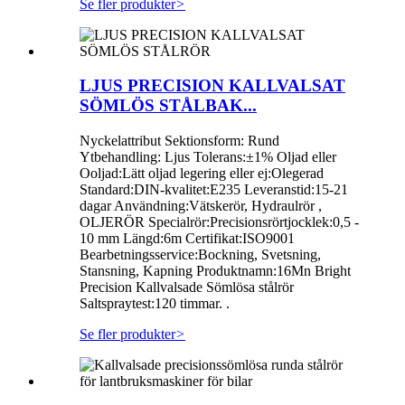
Se fler produkter
>
LJUS PRECISION KALLVALSAT
SÖMLÖS STÅLBAK...
Nyckelattribut Sektionsform: Rund
Ytbehandling: Ljus Tolerans:±1% Oljad eller
Ooljad:Lätt oljad legering eller ej:Olegerad
Standard:DIN-kvalitet:E235 Leveranstid:15-21
dagar Användning:Vätskerör, Hydraulrör ,
OLJERÖR Specialrör:Precisionsrörtjocklek:0,5 -
10 mm Längd:6m Certifikat:ISO9001
Bearbetningsservice:Bockning, Svetsning,
Stansning, Kapning Produktnamn:16Mn Bright
Precision Kallvalsade Sömlösa stålrör
Saltspraytest:120 timmar. .
Se fler produkter
>