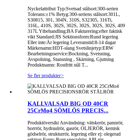
Nyckelattribut Typ:Svetsad stålsort:300-serien
Tolerans:±1% Betyg:300-seriens stålsort:301L,
S30815, 301, 304N, 310S, S32305, 316Ti,
316L, 410S, 302S, 302S, 302S, 302S, 302S, 409
317L Ytbehandling:BA Fakturering:efter faktisk
vikt Standard:JIS Sektionsform:Rund legering
Eller inte:Är legering Leveranstid:8-14 dagar
Märkenamn:HDT-slang Svetslinjetyp:ERW
Bearbetningsservice:Bockning, Svetsning,
Avspolning, Stansning , Skärning, Gjutning
Produktnamn: Rostfritt stål T...
Se fler produkter
>
KALLVALSAD BIG OD 40CR
25CrMo4 SÖMLÖS PRECIS...
Produktöversikt Användning: vätskerör, pannrör,
borrrör, hydraulrör, gasrör, OLJERÖR, kemisk
gödselrör, strukturrör, legering eller ej: olegerad
sektion Form: Runt specialrör: API-rör,