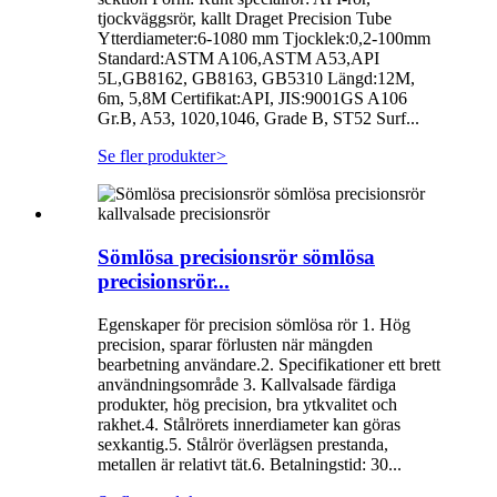
tjockväggsrör, kallt Draget Precision Tube
Ytterdiameter:6-1080 mm Tjocklek:0,2-100mm
Standard:ASTM A106,ASTM A53,API
5L,GB8162, GB8163, GB5310 Längd:12M,
6m, 5,8M Certifikat:API, JIS:9001GS A106
Gr.B, A53, 1020,1046, Grade B, ST52 Surf...
Se fler produkter
>
Sömlösa precisionsrör sömlösa
precisionsrör...
Egenskaper för precision sömlösa rör 1. Hög
precision, sparar förlusten när mängden
bearbetning användare.2. Specifikationer ett brett
användningsområde 3. Kallvalsade färdiga
produkter, hög precision, bra ytkvalitet och
rakhet.4. Stålrörets innerdiameter kan göras
sexkantig.5. Stålrör överlägsen prestanda,
metallen är relativt tät.6. Betalningstid: 30...