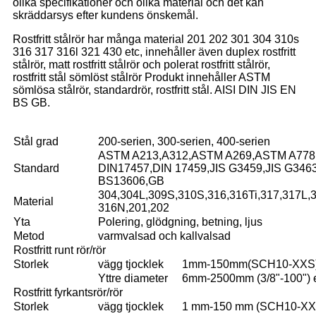
olika specifikationer och olika material och det kan
skräddarsys efter kundens önskemål.
Rostfritt stålrör har många material 201 202 301 304 310s
316 317 316l 321 430 etc, innehåller även duplex rostfritt
stålrör, matt rostfritt stålrör och polerat rostfritt stålrör,
rostfritt stål sömlöst stålrör Produkt innehåller ASTM
sömlösa stålrör, standardrör, rostfritt stål. AISI DIN JIS EN
BS GB.
Stål grad
200-serien, 300-serien, 400-serien
ASTM A213,A312,ASTM A269,ASTM A778,
Standard
DIN17457,DIN 17459,JIS G3459,JIS G34
BS13606,GB
304,304L,309S,310S,316,316Ti,317,317L,
Material
316N,201,202
Yta
Polering, glödgning, betning, ljus
Metod
varmvalsad och kallvalsad
Rostfritt runt rör/rör
Storlek
vägg tjocklek
1mm-150mm(SCH10-XXS) el
Yttre diameter
6mm-2500mm (3/8"-100") el
Rostfritt fyrkantsrör/rör
Storlek
vägg tjocklek
1 mm-150 mm (SCH10-XX