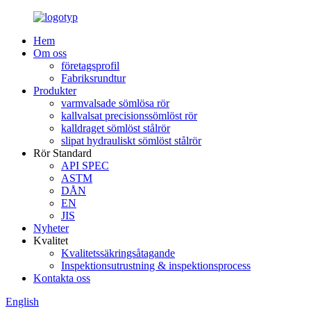
Hem
Om oss
företagsprofil
Fabriksrundtur
Produkter
varmvalsade sömlösa rör
kallvalsat precisionssömlöst rör
kalldraget sömlöst stålrör
slipat hydrauliskt sömlöst stålrör
Rör Standard
API SPEC
ASTM
DÅN
EN
JIS
Nyheter
Kvalitet
Kvalitetssäkringsåtagande
Inspektionsutrustning & inspektionsprocess
Kontakta oss
English