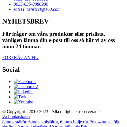
0635-635-8880906
sales1_xshsteel@163.com
NYHETSBREV
För frågor om våra produkter eller prislista,
vänligen lämna din e-post till oss så hör vi av oss
inom 24 timmar.
FÖRFRÅGAN NU
Social
© Copyright - 2010-2023 : Alla rättigheter reserverade.
Webbplatskarta
8 tums stålrör
,
6 tums kolstålrör
,
6 tums hölje rör Pris
,
4 tums hölje
rör Pris
,
2 tums kolstålrör
,
10 tums hölje rör Pris
,