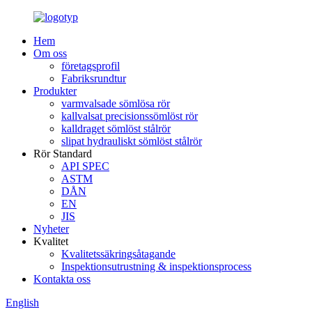
Hem
Om oss
företagsprofil
Fabriksrundtur
Produkter
varmvalsade sömlösa rör
kallvalsat precisionssömlöst rör
kalldraget sömlöst stålrör
slipat hydrauliskt sömlöst stålrör
Rör Standard
API SPEC
ASTM
DÅN
EN
JIS
Nyheter
Kvalitet
Kvalitetssäkringsåtagande
Inspektionsutrustning & inspektionsprocess
Kontakta oss
English