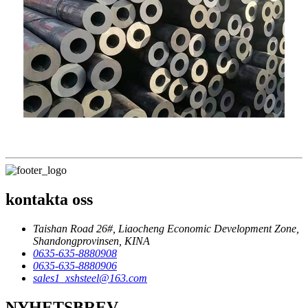
kontakta oss
Taishan Road 26#, Liaocheng Economic Development Zone,
Shandongprovinsen, KINA
0635-635-8880908
0635-635-8880906
sales1_xshsteel@163.com
NYHETSBREV