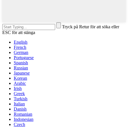
Tryck på Retur för att söka eller
ESC för att stänga
English
French
German
Portuguese
Spanish
Russian
Japanese
Korean
Arabic
Irish
Greek
Turkish
Italian
Danish
Romanian
Indonesian
Czech