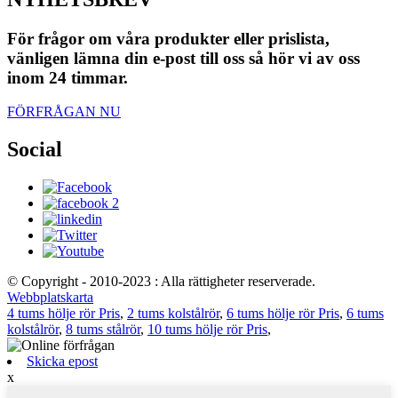
För frågor om våra produkter eller prislista,
vänligen lämna din e-post till oss så hör vi av oss
inom 24 timmar.
FÖRFRÅGAN NU
Social
© Copyright - 2010-2023 : Alla rättigheter reserverade.
Webbplatskarta
4 tums hölje rör Pris
,
2 tums kolstålrör
,
6 tums hölje rör Pris
,
6 tums
kolstålrör
,
8 tums stålrör
,
10 tums hölje rör Pris
,
Skicka epost
x