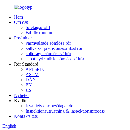
Hem
Om oss
företagsprofil
Fabriksrundtur
Produkter
varmvalsade sömlösa rör
kallvalsat precisionssömlöst rör
kalldraget sömlöst stålrör
slipat hydrauliskt sömlöst stålrör
Rör Standard
API SPEC
ASTM
DÅN
EN
JIS
Nyheter
Kvalitet
Kvalitetssäkringsåtagande
Inspektionsutrustning & inspektionsprocess
Kontakta oss
English