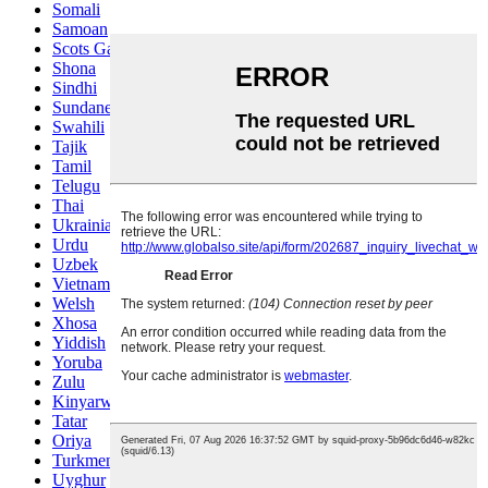
Somali
Samoan
Scots Gaelic
Shona
Sindhi
Sundanese
Swahili
Tajik
Tamil
Telugu
Thai
Ukrainian
Urdu
Uzbek
Vietnamese
Welsh
Xhosa
Yiddish
Yoruba
Zulu
Kinyarwanda
Tatar
Oriya
Turkmen
Uyghur