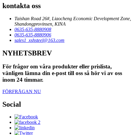
kontakta oss
Taishan Road 26#, Liaocheng Economic Development Zone,
Shandongprovinsen, KINA
0635-635-8880908
0635-635-8880906
sales1_xshsteel@163.com
NYHETSBREV
För frågor om våra produkter eller prislista,
vänligen lämna din e-post till oss så hör vi av oss
inom 24 timmar.
FÖRFRÅGAN NU
Social