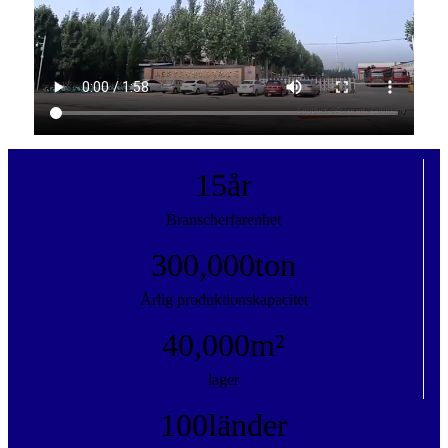
15
år
Branscherfarenhet
300,000
ton
Årlig produktionskapacitet
40,000
m²
lager
100
länder