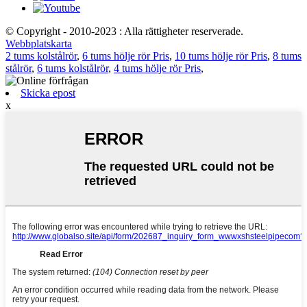
© Copyright - 2010-2023 : Alla rättigheter reserverade.
Webbplatskarta
2 tums kolstålrör
,
6 tums hölje rör Pris
,
10 tums hölje rör Pris
,
8 tums
stålrör
,
6 tums kolstålrör
,
4 tums hölje rör Pris
,
Skicka epost
x