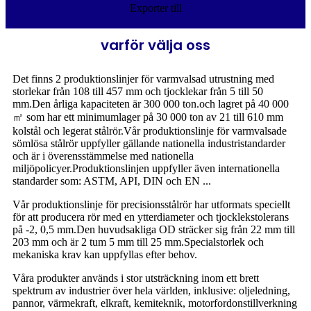
Exporter till
varför välja oss
​Det finns 2 produktionslinjer för varmvalsad utrustning med
storlekar från 108 till 457 mm och tjocklekar från 5 till 50
mm.Den årliga kapaciteten är 300 000 ton.och lagret på 40 000
㎡ som har ett minimumlager på 30 000 ton av 21 till 610 mm
kolstål och legerat stålrör.Vår produktionslinje för varmvalsade
sömlösa stålrör uppfyller gällande nationella industristandarder
och är i överensstämmelse med nationella
miljöpolicyer.Produktionslinjen uppfyller även internationella
standarder som: ASTM, API, DIN och EN ...
Vår produktionslinje för precisionsstålrör har utformats speciellt
för att producera rör med en ytterdiameter och tjocklekstolerans
på -2, 0,5 mm.Den huvudsakliga OD sträcker sig från 22 mm till
203 mm och är 2 tum 5 mm till 25 mm.Specialstorlek och
mekaniska krav kan uppfyllas efter behov.
Våra produkter används i stor utsträckning inom ett brett
spektrum av industrier över hela världen, inklusive: oljeledning,
pannor, värmekraft, elkraft, kemiteknik, motorfordonstillverkning