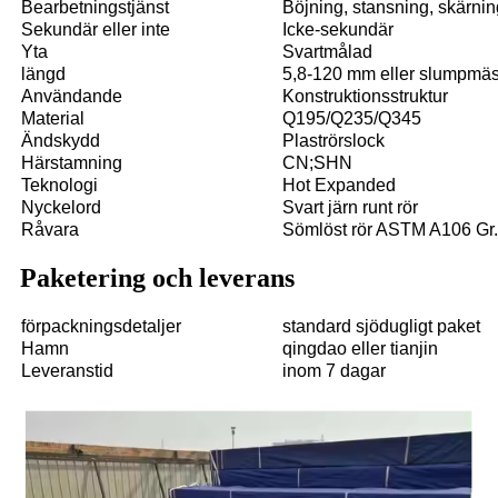
Bearbetningstjänst
Böjning, stansning, skärnin
Sekundär eller inte
Icke-sekundär
Yta
Svartmålad
längd
5,8-120 mm eller slumpmäs
Användande
Konstruktionsstruktur
Material
Q195/Q235/Q345
Ändskydd
Plaströrslock
Härstamning
CN;SHN
Teknologi
Hot Expanded
Nyckelord
Svart järn runt rör
Råvara
Sömlöst rör ASTM A106 Gr.b
Paketering och leverans
förpackningsdetaljer
standard sjödugligt paket
Hamn
qingdao eller tianjin
Leveranstid
inom 7 dagar