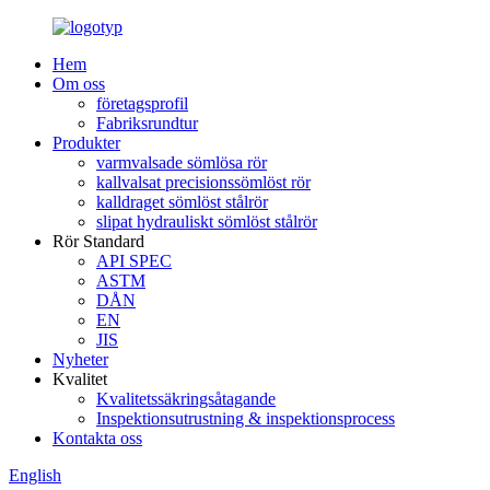
Hem
Om oss
företagsprofil
Fabriksrundtur
Produkter
varmvalsade sömlösa rör
kallvalsat precisionssömlöst rör
kalldraget sömlöst stålrör
slipat hydrauliskt sömlöst stålrör
Rör Standard
API SPEC
ASTM
DÅN
EN
JIS
Nyheter
Kvalitet
Kvalitetssäkringsåtagande
Inspektionsutrustning & inspektionsprocess
Kontakta oss
English