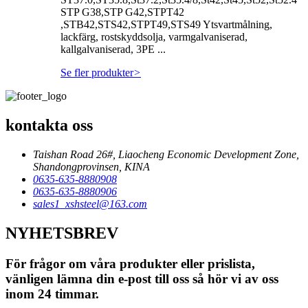
STP G38,STP G42,STPT42
,STB42,STS42,STPT49,STS49 Ytsvartmålning,
lackfärg, rostskyddsolja, varmgalvaniserad,
kallgalvaniserad, 3PE ...
Se fler produkter
>
kontakta oss
Taishan Road 26#, Liaocheng Economic Development Zone,
Shandongprovinsen, KINA
0635-635-8880908
0635-635-8880906
sales1_xshsteel@163.com
NYHETSBREV
För frågor om våra produkter eller prislista,
vänligen lämna din e-post till oss så hör vi av oss
inom 24 timmar.