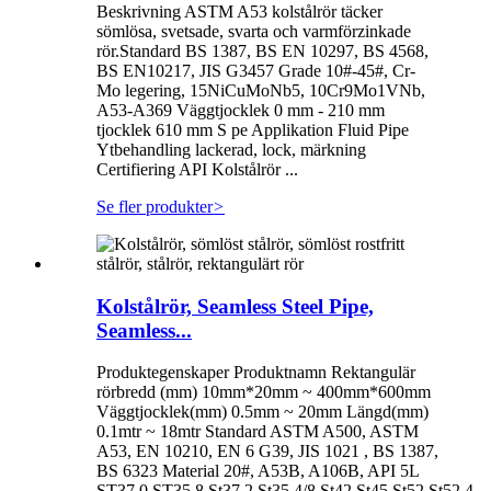
Beskrivning ASTM A53 kolstålrör täcker
sömlösa, svetsade, svarta och varmförzinkade
rör.Standard BS 1387, BS EN 10297, BS 4568,
BS EN10217, JIS G3457 Grade 10#-45#, Cr-
Mo legering, 15NiCuMoNb5, 10Cr9Mo1VNb,
A53-A369 Väggtjocklek 0 mm - 210 mm
tjocklek 610 mm S pe Applikation Fluid Pipe
Ytbehandling lackerad, lock, märkning
Certifiering API Kolstålrör ...
Se fler produkter
>
Kolstålrör, Seamless Steel Pipe,
Seamless...
Produktegenskaper Produktnamn Rektangulär
rörbredd (mm) 10mm*20mm ~ 400mm*600mm
Väggtjocklek(mm) 0.5mm ~ 20mm Längd(mm)
0.1mtr ~ 18mtr Standard ASTM A500, ASTM
A53, EN 10210, EN 6 G39, JIS 1021 , BS 1387,
BS 6323 Material 20#, A53B, A106B, API 5L
ST37.0,ST35.8,St37.2,St35.4/8,St42,St45,St52,St52.4