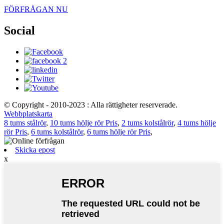
FÖRFRÅGAN NU
Social
© Copyright - 2010-2023 : Alla rättigheter reserverade.
Webbplatskarta
8 tums stålrör
,
10 tums hölje rör Pris
,
2 tums kolstålrör
,
4 tums hölje
rör Pris
,
6 tums kolstålrör
,
6 tums hölje rör Pris
,
Skicka epost
x