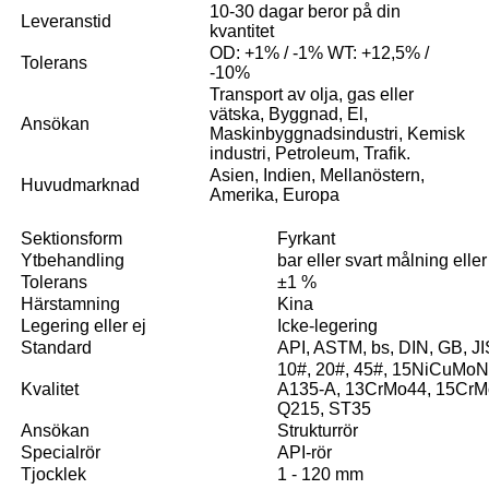
10-30 dagar beror på din
Leveranstid
kvantitet
OD: +1% / -1% WT: +12,5% /
Tolerans
-10%
Transport av olja, gas eller
vätska, Byggnad, El,
Ansökan
Maskinbyggnadsindustri, Kemisk
industri, Petroleum, Trafik.
Asien, Indien, Mellanöstern,
Huvudmarknad
Amerika, Europa
Sektionsform
Fyrkant
Ytbehandling
bar eller svart målning elle
Tolerans
±1 %
Härstamning
Kina
Legering eller ej
Icke-legering
Standard
API, ASTM, bs, DIN, GB, JI
10#, 20#, 45#, 15NiCuMoN
Kvalitet
A135-A, 13CrMo44, 15CrM
Q215, ST35
Ansökan
Strukturrör
Specialrör
API-rör
Tjocklek
1 - 120 mm