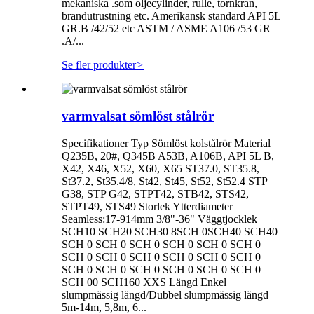
mekaniska .som oljecylinder, rulle, tornkran,
brandutrustning etc. Amerikansk standard API 5L
GR.B /42/52 etc ASTM / ASME A106 /53 GR
.A/...
Se fler produkter
>
varmvalsat sömlöst stålrör
Specifikationer Typ Sömlöst kolstålrör Material
Q235B, 20#, Q345B A53B, A106B, API 5L B,
X42, X46, X52, X60, X65 ST37.0, ST35.8,
St37.2, St35.4/8, St42, St45, St52, St52.4 STP
G38, STP G42, STPT42, STB42, STS42,
STPT49, STS49 Storlek Ytterdiameter
Seamless:17-914mm 3/8"-36" Väggtjocklek
SCH10 SCH20 SCH30 8SCH 0SCH40 SCH40
SCH 0 SCH 0 SCH 0 SCH 0 SCH 0 SCH 0
SCH 0 SCH 0 SCH 0 SCH 0 SCH 0 SCH 0
SCH 0 SCH 0 SCH 0 SCH 0 SCH 0 SCH 0
SCH 00 SCH160 XXS Längd Enkel
slumpmässig längd/Dubbel slumpmässig längd
5m-14m, 5,8m, 6...