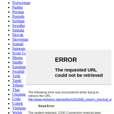
Norwegian
Pashto
Persian
Punjabi
Serbian
Sesotho
Sinhala
Slovak
Slovenian
Somali
Samoan
Scots Gaelic
Shona
Sindhi
Sundanese
Swahili
Tajik
Tamil
Telugu
Thai
Ukrainian
Urdu
Uzbek
Vietnamese
Welsh