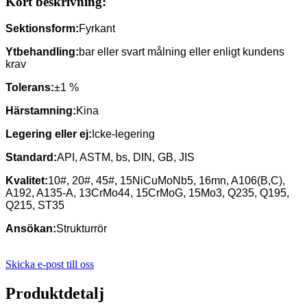
Kort beskrivning:
Sektionsform
:
Fyrkant
Ytbehandling
:
bar eller svart målning eller enligt kundens
krav
Tolerans
:
±1 %
Härstamning
:
Kina
Legering eller ej
:
Icke-legering
Standard
:
API, ASTM, bs, DIN, GB, JIS
Kvalitet
:
10#, 20#, 45#, 15NiCuMoNb5, 16mn, A106(B,C),
A192, A135-A, 13CrMo44, 15CrMoG, 15Mo3, Q235, Q195,
Q215, ST35
Ansökan
:
Strukturrör
Skicka e-post till oss
Produktdetalj