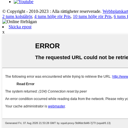
© Copyright - 2010-2023 : Alla rättigheter reserverade.
Webbplatskar
2 tums kolstålrör
,
4 tums hölje rör Pris
,
10 tums hölje rör Pris
,
6 tums k
Skicka epost
x