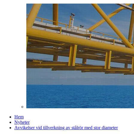
Hem
Nyheter
Avvikelser vid tillverkning av stålrör med stor diameter