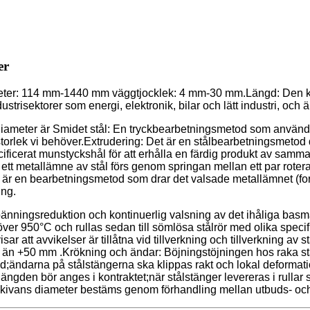
er
ameter: 114 mm-1440 mm väggtjocklek: 4 mm-30 mm.Längd: Den kan
trisektorer som energi, elektronik, bilar och lätt industri, och ä
diameter är Smidet stål: En tryckbearbetningsmetod som använ
h storlek vi behöver.Extrudering: Det är en stålbearbetningsmetod
cificerat munstyckshål för att erhålla en färdig produkt av samm
ett metallämne av stål förs genom springan mellan ett par roter
är en bearbetningsmetod som drar det valsade metallämnet (formad
ing.
nningsreduktion och kontinuerlig valsning av det ihåliga basmat
tur över 950°C och rullas sedan till sömlösa stålrör med olika s
sar att avvikelser är tillåtna vid tillverkning och tillverkning a
rre än +50 mm .Krökning och ändar: Böjningstöjningen hos raka s
ngd;ändarna på stålstängerna ska klippas rakt och lokal deforma
ängden bör anges i kontraktet;när stålstänger levereras i rullar sk
 skivans diameter bestäms genom förhandling mellan utbuds- och