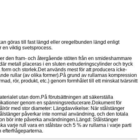
 göras till fast längd eller oregelbunden längd enligt
r en viktig svetsprocess.
der den fram- och återgående stöten från en smideshammare
 där metall placeras i en sluten extruderingscylinder och tryck
a form och storlek.Det används mest för att producera icke-
ande rullar (av olika former).På grund av rullarnas kompression
, rör, produkt, etc.) genom formhålet till ett minskat tvärsnitt
erialet utan dorn.På förutsättningen att säkerställa
pecifikationer genom en spänningsreducerare.Dokument för
v stålrör med stor diameter: Längdavvikelse: När stålstänger
tålstänger påverkar inte normal användning, och den totala
tion bör inte påverka användningen.Längd: Stålstänger
a varje rull vara en stålstav och 5 % av rullarna i varje parti
 efterfrågeparterna.