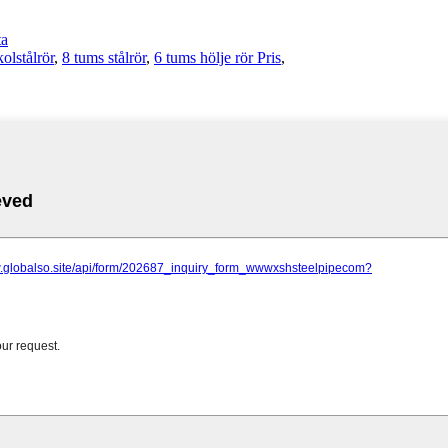
ta
olstålrör
,
8 tums stålrör
,
6 tums hölje rör Pris
,