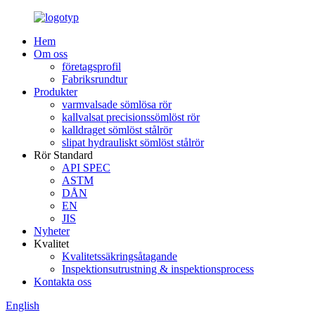
Hem
Om oss
företagsprofil
Fabriksrundtur
Produkter
varmvalsade sömlösa rör
kallvalsat precisionssömlöst rör
kalldraget sömlöst stålrör
slipat hydrauliskt sömlöst stålrör
Rör Standard
API SPEC
ASTM
DÅN
EN
JIS
Nyheter
Kvalitet
Kvalitetssäkringsåtagande
Inspektionsutrustning & inspektionsprocess
Kontakta oss
English