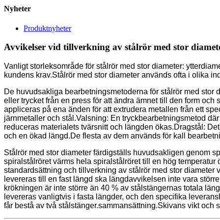
Nyheter
Produktnyheter
Avvikelser vid tillverkning av stålrör med stor diamet
Vanligt storleksområde för stålrör med stor diameter: ytterdi
kundens krav.Stålrör med stor diameter används ofta i olika indus
De huvudsakliga bearbetningsmetoderna för stålrör med stor 
eller trycket från en press för att ändra ämnet till den form oc
appliceras på ena änden för att extrudera metallen från ett spe
järnmetaller och stål.Valsning: En tryckbearbetningsmetod där 
reduceras materialets tvärsnitt och längden ökas.Dragstål: Det 
och en ökad längd.De flesta av dem används för kall bearbetn
Stålrör med stor diameter färdigställs huvudsakligen genom spä
spiralstålröret värms hela spiralstålröret till en hög tempera
standardsättning och tillverkning av stålrör med stor diameter vi
levereras till en fast längd ska längdavvikelsen inte vara stö
krökningen är inte större än 40 % av stålstängernas totala lä
levereras vanligtvis i fasta längder, och den specifika leveransl
får bestå av två stålstänger.sammansättning.Skivans vikt och