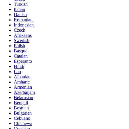
Turkish
Italian
Danish
Romanian
Indonesian
Czech
Afrikaans
Swedish
Polish
Basque
Catalan
Esperanto
Hindi
Lao
Albanian
Amharic
Armenian
Azerbaijani
Belarusian
Bengali
Bosnian
Bulgarian
Cebuano
Chichewa
Corsican